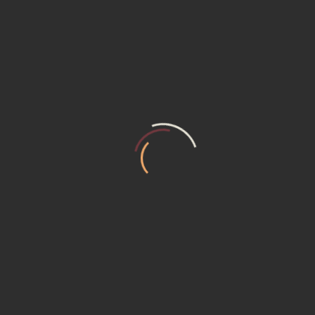
Грузоподъемность: 5 тонн
Наличие товара на складе: По запросу
Категория товара: Дизельный погрузчик
Цена по запросу
УЗНАТЬ ЦЕНУ
Подробнее
Консультация