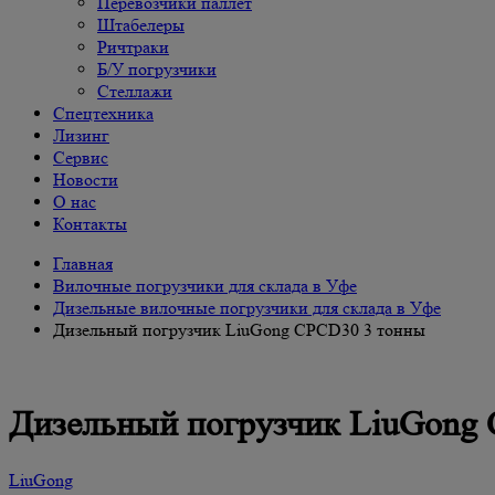
Перевозчики паллет
Штабелеры
Ричтраки
Б/У погрузчики
Cтеллажи
Спецтехника
Лизинг
Сервис
Новости
О нас
Контакты
Главная
Вилочные погрузчики для склада в Уфе
Дизельные вилочные погрузчики для склада в Уфе
Дизельный погрузчик LiuGong CPCD30 3 тонны
Дизельный погрузчик LiuGong
LiuGong