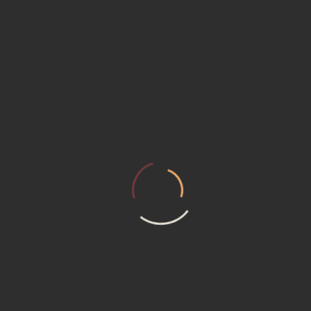
YETT CPD15-A3LIH4-M-ZSM650-3W 1.5 тонны
Доставка: цена по запросу
Грузоподъемность: 1.5 тонны
Наличие товара на складе: По запросу
Категория товара: Электрический погрузчик
Цена по запросу
УЗНАТЬ ЦЕНУ